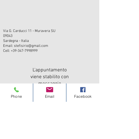
Via G. Carducci 11 - Muravera SU
09043
Sardegna - Italia
Email:
stefisirio@gmail.com
Cell:
+39-347-7998999
L'appuntamento
viene stabilito con
messaggio
telefonico
Phone
Email
Facebook
(SMS, WhatsApp o
Telegram)
CONTATTI
I tuoi dati